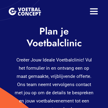
Skip
to
Toggle
content
Naviga
Plan je
Home
Voetbalclinic
Voetbalclinics
Over Ons
Creëer Jouw Ideale Voetbalclinic! Vul
FAQ
het formulier in en ontvang een op
maat gemaakte, vrijblijvende offerte.
Tarieven
Ons team neemt vervolgens contact
met jou op om de details te bespreken
Nieuws
en jouw voetbalevenement tot een